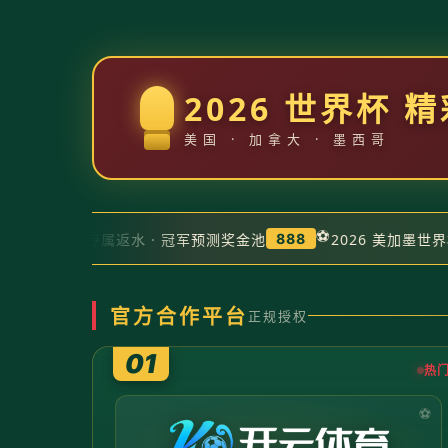
2026 世界杯 
美国 · 加拿大 · 墨西哥
🏆
⚽
竞猜专属返水 · 冠军预测奖金池
2026 美加墨世界杯
8
888
官方合作平台
正规授权
01
热