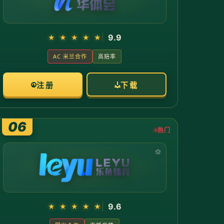
9.9
★ ★ ★ ★ ★
AC 米兰合作
高赔率
注册
下载
06
热门
9.6
★ ★ ★ ★ ★