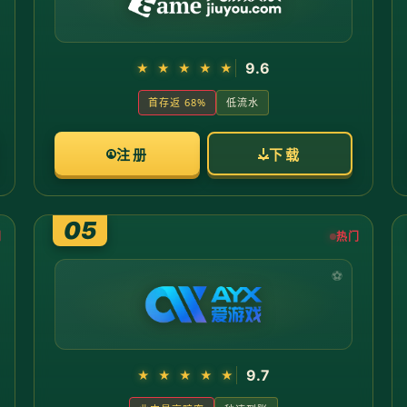
9.6
★ ★ ★ ★ ★
首存返 68%
低流水
注册
下载
05
门
热门
9.7
★ ★ ★ ★ ★